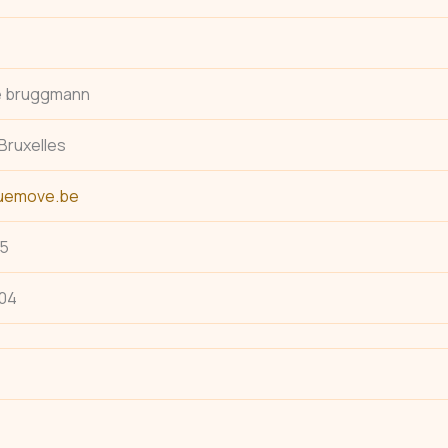
e bruggmann
 Bruxelles
uemove.be
15
404