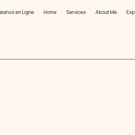
asinos en Ligne
Home
Services
About Me
Exp