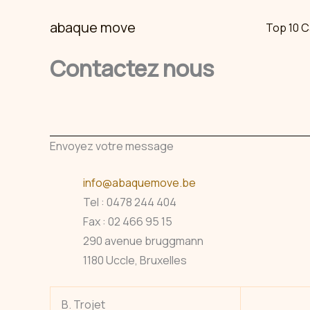
Skip
abaque move
Top 10 C
to
content
Contactez nous
Envoyez votre message
info@abaquemove.be
Tel : 0478 244 404
Fax : 02 466 95 15
290 avenue bruggmann
1180 Uccle, Bruxelles
B. Trojet