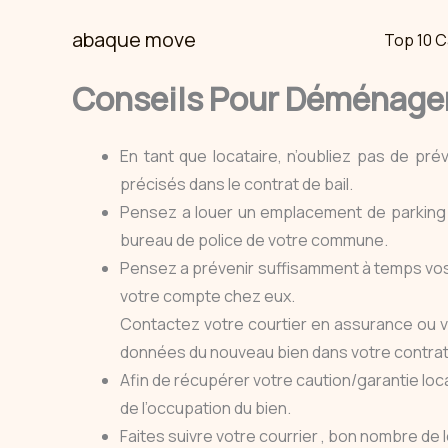
Skip
abaque move
Top 10 C
to
content
Conseils Pour Déménage
En tant que locataire, n’oubliez pas de pré
précisés dans le contrat de bail.
Pensez a louer un emplacement de parking 
bureau de police de votre commune.
Pensez a prévenir suffisamment à temps vos f
votre compte chez eux.
Contactez votre courtier en assurance ou v
données du nouveau bien dans votre contrat
Afin de récupérer votre caution/garantie locat
de l’occupation du bien.
Faites suivre votre courrier , bon nombre de