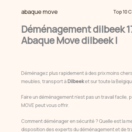
Skip
abaque move
Top 10 C
to
content
Déménagement dilbeek 17
Abaque Move dilbeek |
Déménagez plus rapidement à des prix moins cher
meubles, transport à
Dilbeek
et sur toute la Belgi
Faire un déménagement n’est pas un travail facile, 
MOVE peut vous offrir.
Comment déménager en sécurité ? Quelle est la m
disposition des experts du déménagement et de tr