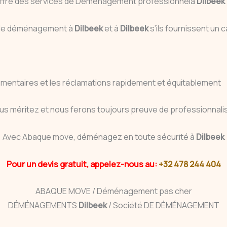
 offre des services de Déménagement professionnelà
Dilbeek
s de déménagement à
Dilbeek
et à
Dilbeek
s’ils fournissent u
mmentaires et les réclamations rapidement et équitablement
us méritez et nous ferons toujours preuve de professionnalis
Avec Abaque move, déménagez en toute sécurité à
Dilbeek
Pour un devis gratuit, appelez-nous au:
+32 478 244 404
ABAQUE MOVE / Déménagement pas cher
DÉMÉNAGEMENTS
Dilbeek
/ Société DE DÉMÉNAGEMENT