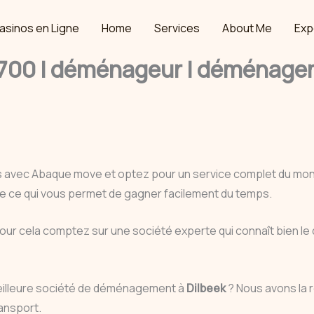
asinos en Ligne
Home
Services
About Me
Exp
00 | déménageur | déménageme
s avec Abaque move et optez pour un service complet du m
que ce qui vous permet de gagner facilement du temps.
pour cela comptez sur une société experte qui connaît bien l
eilleure société de déménagement à
Dilbeek
? Nous avons la 
ansport.