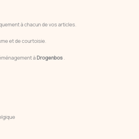
quement à chacun de vos articles.
me et de courtoisie.
e déménagement à
Drogenbos
.
elgique