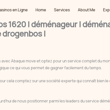
asinos en Ligne
Home
Services
About Me
Exp
 1620 | déménageur | démén
 drogenbos |
s avec Abaque move et optez pour un service complet du m
elgique ce qui vous permet de gagner facilement du temps.
pour cela comptez sur une société experte qui connaît bien l
urd’hui de nous positionner parmi les leaders du service dém