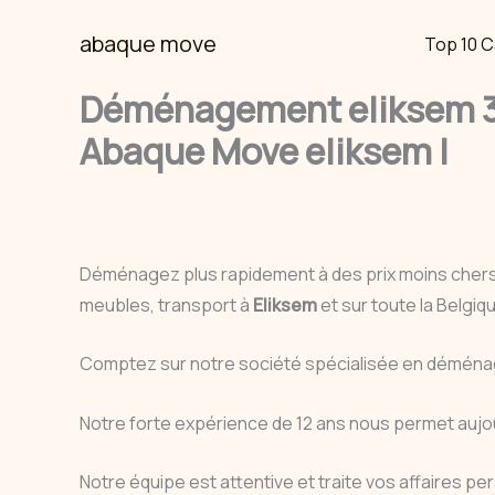
Skip
abaque move
Top 10 C
to
content
Déménagement eliksem 34
Abaque Move eliksem |
Déménagez plus rapidement à des prix moins cher
meubles, transport à
Eliksem
et sur toute la Belgi
Comptez sur notre société spécialisée en déménag
Notre forte expérience de 12 ans nous permet aujo
Notre équipe est attentive et traite vos affaires 