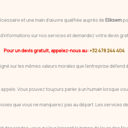
écessaire et une main d’œuvre qualifiée auprès de
Eliksem
po
d’informations sur nos services et demandez votre devis gra
Pour un devis gratuit, appelez-nous au:
+32 478 244 404
igné sur les mêmes valeurs morales que l’entreprise défend da
ux appels. Vous pouvez toujours parler à un humain lorsque 
es choses que vous ne manquerez pas au départ. Les service
t des rendez-vous qui leur laissent le temps de louer des fou