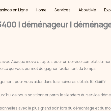
asinos en Ligne
Home
Services
About Me
Exp
00 | déménageur | déménagem
s avec Abaque move et optez pour un service complet du m
que ce qui vous permet de gagner facilement du temps.
ement pour vous aider dans les moindres détails
Eliksem
!
urd’hui de nous positionner parmi les leaders du service dém
personnelles avec le plus grand soin lors du démontage et du