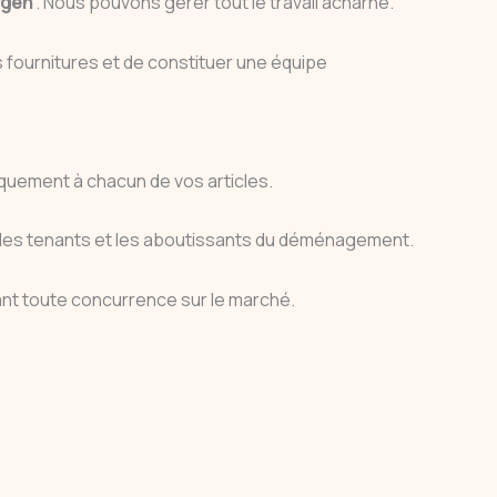
rgen
. Nous pouvons gérer tout le travail acharné.
 fournitures et de constituer une équipe
quement à chacun de vos articles.
les tenants et les aboutissants du déménagement.
iant toute concurrence sur le marché.
T