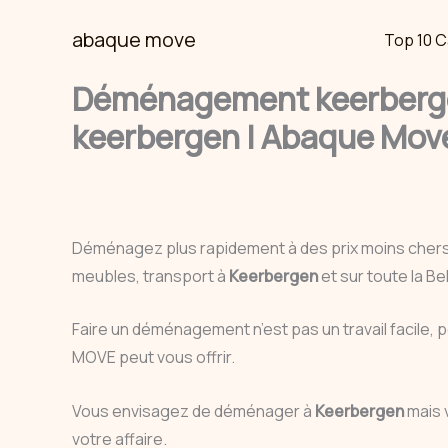
Skip
abaque move
Top 10 C
to
content
Déménagement keerberge
keerbergen | Abaque Move
Déménagez plus rapidement à des prix moins cher
meubles, transport à
Keerbergen
et sur toute la B
Faire un déménagement n’est pas un travail facile, 
MOVE peut vous offrir.
Vous envisagez de déménager à
Keerbergen
mais 
votre affaire.