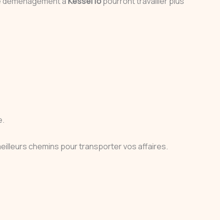
s de déménagement à
Kessel lo
pourront travailler plus
e.
meilleurs chemins pour transporter vos affaires.