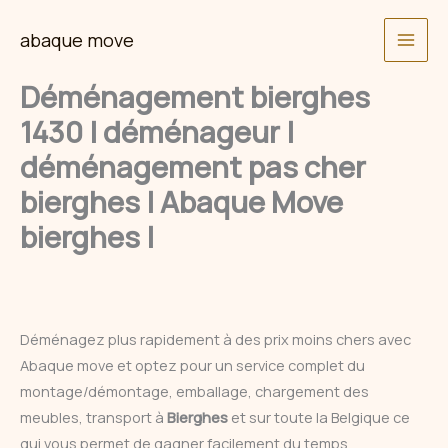
Skip
abaque move
to
content
Déménagement bierghes
1430 | déménageur |
déménagement pas cher
bierghes | Abaque Move
bierghes |
Déménagez plus rapidement à des prix moins chers avec
Abaque move et optez pour un service complet du
montage/démontage, emballage, chargement des
meubles, transport à
Bierghes
et sur toute la Belgique ce
qui vous permet de gagner facilement du temps.