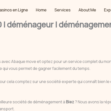
asinos en Ligne
Home
Services
About Me
Exp
| déménageur | déménagement
s avec Abaque move et optez pour un service complet du m
 ce qui vous permet de gagner facilement du temps.
pour cela comptez sur une société experte qui connaît bien l
eilleure société de déménagement à
Biez
? Nous avons la rép
ansport.