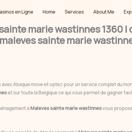
asinos en Ligne
Home
Services
About Me
Exp
inte marie wastinnes 1360 | 
aleves sainte marie wastinne
s avec Abaque move et optez pour un service complet du m
nnes
et sur toute la Belgique ce qui vous permet de gagner fa
déménagement à
Maleves sainte marie wastinnes
vous propose 