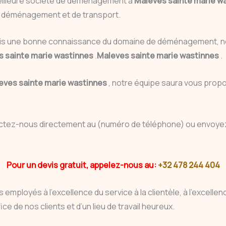
eilleure société de déménagement à
Maleves sainte marie w
du déménagement et de transport.
uis une bonne connaissance du domaine de déménagement, no
s sainte marie wastinnes
.
Maleves sainte marie wastinnes
.
eves sainte marie wastinnes
, notre équipe saura vous propo
actez-nous directement au (numéro de téléphone) ou envoyez
Pour un devis gratuit, appelez-nous au:
+32 478 244 404
 employés à l’excellence du service à la clientèle, à l’excell
ce de nos clients et d’un lieu de travail heureux.