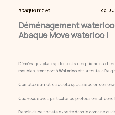
Skip
abaque move
Top 10 C
to
content
Déménagement waterloo 1
Abaque Move waterloo |
Déménagez plus rapidement à des prix moins cher
meubles, transport à
Waterloo
et sur toute la Bel
Comptez sur notre société spécialisée en déménag
Que vous soyez particulier ou professionnel, bén
Besoin d’une société experte dans le domaine du d