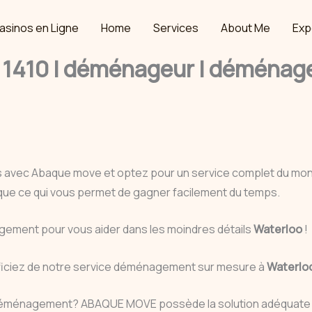
asinos en Ligne
Home
Services
About Me
Exp
410 | déménageur | déménage
s avec Abaque move et optez pour un service complet du m
gique ce qui vous permet de gagner facilement du temps.
ement pour vous aider dans les moindres détails
Waterloo
!
éficiez de notre service déménagement sur mesure à
Waterlo
éménagement? ABAQUE MOVE possède la solution adéquate et pe