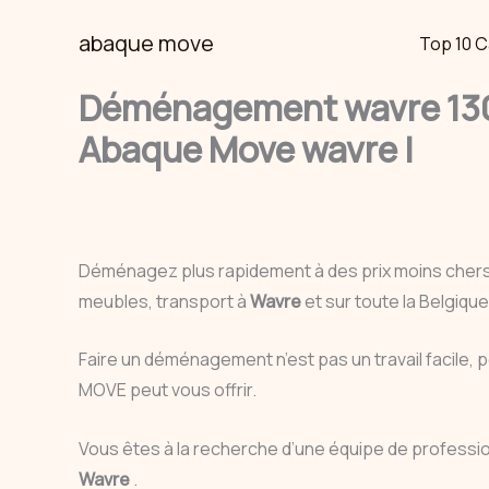
Skip
abaque move
Top 10 C
to
content
Déménagement wavre 130
Abaque Move wavre |
Déménagez plus rapidement à des prix moins cher
meubles, transport à
Wavre
et sur toute la Belgiq
Faire un déménagement n’est pas un travail facile, 
MOVE peut vous offrir.
Vous êtes à la recherche d’une équipe de profess
Wavre
.