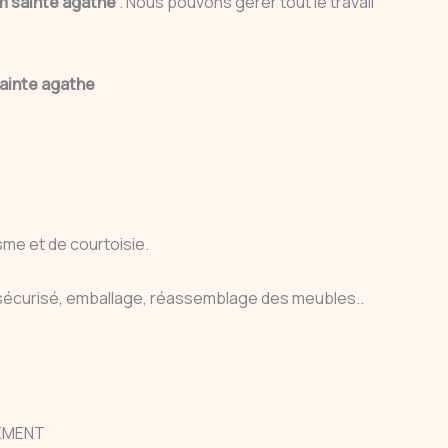
 sainte agathe
. Nous pouvons gérer tout le travail
ainte agathe
me et de courtoisie.
écurisé, emballage, réassemblage des meubles..
GEMENT