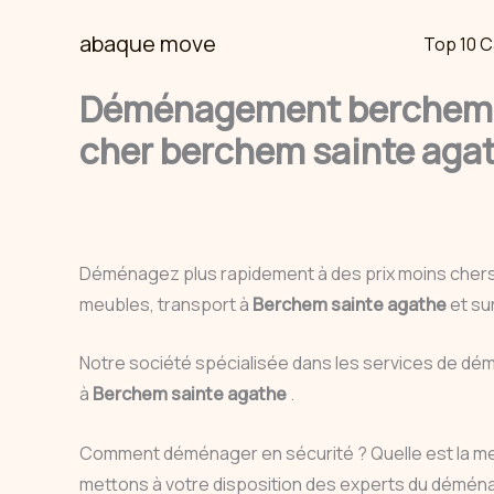
Skip
abaque move
Top 10 C
to
content
Déménagement berchem s
cher berchem sainte agat
Déménagez plus rapidement à des prix moins cher
meubles, transport à
Berchem sainte agathe
et su
Notre société spécialisée dans les services de 
à
Berchem sainte agathe
.
Comment déménager en sécurité ? Quelle est la m
mettons à votre disposition des experts du démén