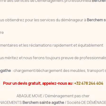
 offre des services de Déménagement professionnelà
Berchem
e vous obtiendrez pour les services du déménageur à
Berchem s
ire
mmentaires et les réclamations rapidement et équitablement
us méritez et nous ferons toujours preuve de professionnalis
agathe
: chargement/déchargement des meubles, transport s
Pour un devis gratuit, appelez-nous au:
+32 478 244 404
ABAQUE MOVE / Déménagement pas cher
NAGEMENTS
Berchem sainte agathe
/ Société DE DÉMÉNA