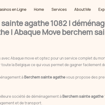
asinos en Ligne
Home
Services
About Me
Exp
ainte agathe 1082 | déménag
he | Abaque Move berchem sai
s avec Abaque move et optez pour un service complet du m
r toute la Belgique ce qui vous permet de gagner facilement 
déménagement à
Berchem sainte agathe
vous propose des prest
eilleure société de déménagement à
Berchem sainte agathe
agement et de transport.