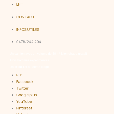
LIFT
CONTACT
INFOS UTILES
0478/244.404
Un camion avec un volume de 40 m³ kilometrage gratuit
Trois hommes expérimentés
Un lift du 1er au 8ème étage
RSS
Facebook
Twitter
Google plus
YouTube
Pinterest