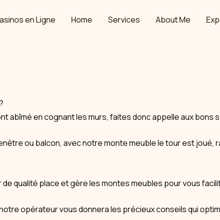
asinos en Ligne
Home
Services
About Me
Exp
?
abîmé en cognant les murs, faites donc appelle aux bons 
fenêtre ou balcon, avec notre monte meuble le tour est joué, r
 de qualité place et gère les montes meubles pour vous facili
es, notre opérateur vous donnera les précieux conseils qui o