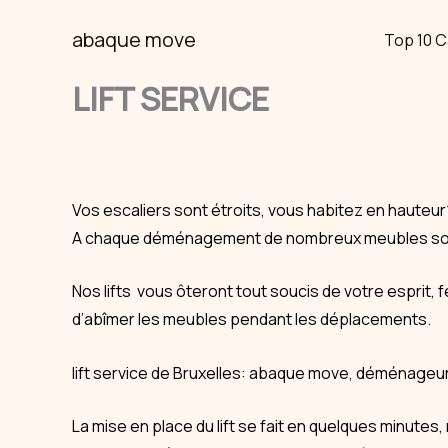
Skip
abaque move
Top 10 C
to
content
LIFT SERVICE
Vos escaliers sont étroits, vous habitez en hauteur
A chaque déménagement de nombreux meubles sont 
Nos lifts vous ôteront tout soucis de votre esprit, 
d’abîmer les meubles pendant les déplacements.
lift service de Bruxelles: abaque move, déménageur
La mise en place du lift se fait en quelques minut