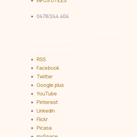
INFOS UTILES
0478/244.404
Un camion avec un volume de 40 m³ kilometrage gratuit
Trois hommes expérimentés
Un lift du 1er au 8ème étage
RSS
Facebook
Twitter
Google plus
YouTube
Pinterest
Linkedin
Flickr
Picasa
mySpace