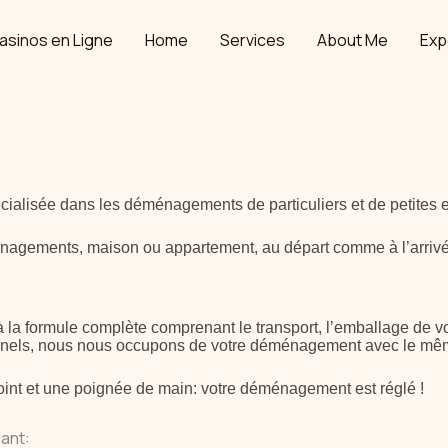
asinos en Ligne
Home
Services
About Me
Exp
ialisée dans les déménagements de particuliers et de petites e
nagements, maison ou appartement, au départ comme à l’arrivée
à la formule complète comprenant le transport, l’emballage de
nnels, nous nous occupons de votre déménagement avec le même 
int et une poignée de main: votre déménagement est réglé !
ant: