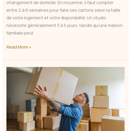
changement de domicile. En moyenne, il faut compter
entre 2 à 6 semaines pour faire ses cartons selon la taille
de votre logement et votre disponibilité. Un studio
nécessite généralement 3 à 5 jours, tandis qu’une maison
familiale peut
Combien
Read More »
de
Temps
Pour
Faire
Ses
Cartons
de
Déménagement
?