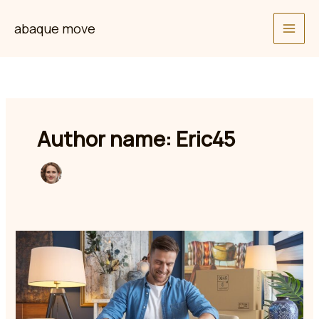
Skip
abaque move
to
content
Author name: Eric45