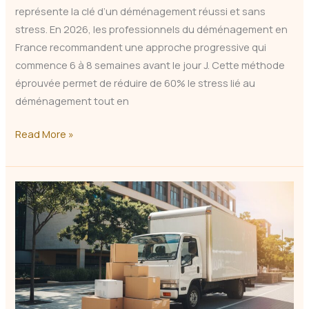
représente la clé d’un déménagement réussi et sans
stress. En 2026, les professionnels du déménagement en
France recommandent une approche progressive qui
commence 6 à 8 semaines avant le jour J. Cette méthode
éprouvée permet de réduire de 60% le stress lié au
déménagement tout en
Dans
Read More »
quel
ordre
faire
ses
cartons
de
déménagement
en
2026