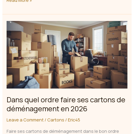
Read More »
de
Cartons
pour
un
Déménagement
?
Guide
2026
Dans quel ordre faire ses cartons de
déménagement en 2026
Leave a Comment
/
Cartons
/
Eric45
Faire ses cartons de déménagement dans le bon ordre