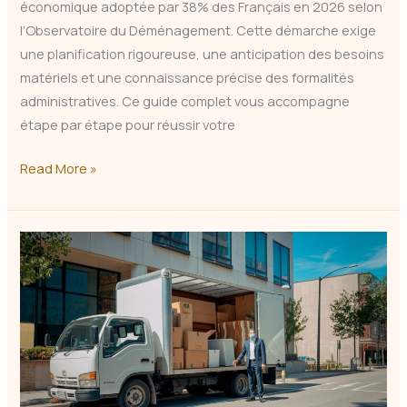
économique adoptée par 38% des Français en 2026 selon
l’Observatoire du Déménagement. Cette démarche exige
une planification rigoureuse, une anticipation des besoins
matériels et une connaissance précise des formalités
administratives. Ce guide complet vous accompagne
étape par étape pour réussir votre
Comment
Read More »
Organiser
un
Déménagement
Seul
en
2026
?
Guide
Complet