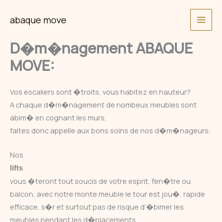
Skip
abaque move
to
content
D�m�nagement ABAQUE
MOVE:
Vos escaliers sont �troits, vous habitez en hauteur?
A chaque d�m�nagement de nombeux meubles sont
abim� en cognant les murs,
faites donc appelle aux bons soins de nos d�m�nageurs:
Nos
lifts
vous �teront tout soucis de votre esprit, fen�tre ou
balcon, avec notre monte meuble le tour est jou�, rapide
efficace, s�r et surtout pas de risque d’�bimer les
meubles pendant les d�placements.