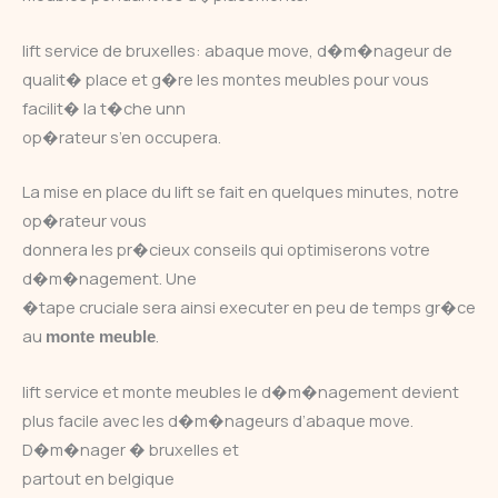
lift service de bruxelles: abaque move, d�m�nageur de
qualit� place et g�re les montes meubles pour vous
facilit� la t�che unn
op�rateur s’en occupera.
La mise en place du lift se fait en quelques minutes, notre
op�rateur vous
donnera les pr�cieux conseils qui optimiserons votre
d�m�nagement. Une
�tape cruciale sera ainsi executer en peu de temps gr�ce
au
.
monte meuble
lift service et monte meubles le d�m�nagement devient
plus facile avec les d�m�nageurs d’abaque move.
D�m�nager � bruxelles et
partout en belgique