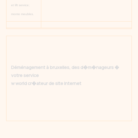
et lift service;
monte meubles.
Déménagement à bruxelles, des d�m�nageurs �
votre service
w world cr�ateur de site internet