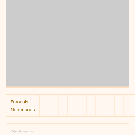
Français
Nederlands
D�m�nagement