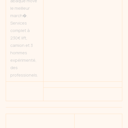
abaque move
le meilleur
march�.
Services
complet à
230€ lift,
camion et 3
hommes
expérimenté,
des
professionels.