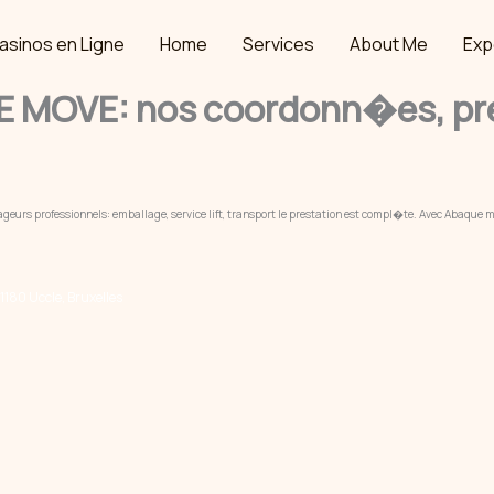
asinos en Ligne
Home
Services
About Me
Exp
MOVE: nos coordonn�es, pren
urs professionnels: emballage, service lift, transport le prestation est compl�te. Avec Abaque
180 Uccle, Bruxelles