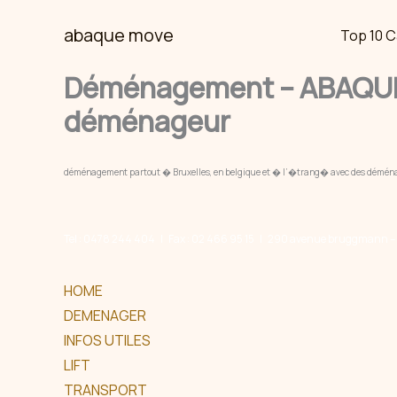
Skip
abaque move
Top 10 C
to
content
Déménagement – ABAQUE 
déménageur
déménagement partout � Bruxelles, en belgique et � l’�trang� avec des déménage
Tel : 0478 244 404 | Fax : 02 466 95 15 | 290 avenue bruggmann – 1
HOME
DEMENAGER
INFOS UTILES
LIFT
TRANSPORT