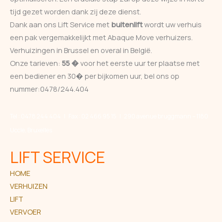
tijd gezet worden dank zij deze dienst.
Dank aan ons Lift Service met
buitenlift
wordt uw verhuis
een pak vergemakkelijkt met Abaque Move verhuizers.
Verhuizingen in Brussel en overal in België.
Onze tarieven:
55 �
voor het eerste uur ter plaatse met
een bediener en 30� per bijkomen uur, bel ons op
nummer:
0478/244.404
Tel : 0478 244 404 | Fax : 02 466 95 15 | 290 avenue bruggmann – 1180
Uccle, Bruxelles
LIFT SERVICE
HOME
VERHUIZEN
LIFT
VERVOER